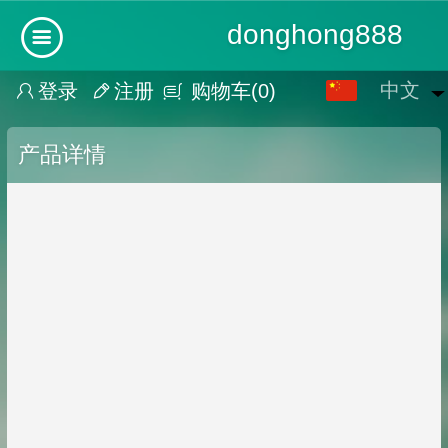
donghong888
中文
中文
登录
注册
购物车
(0)
English
产品详情