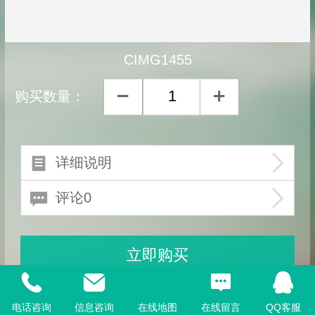
CIMG1455
购买数量：
详细说明
评论0
电话咨询
信息咨询
在线地图
在线留言
QQ客服
Top