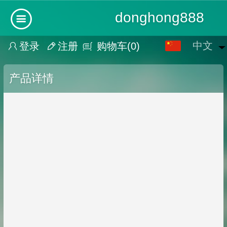
donghong888
中文
中文
登录
注册
购物车
(0)
English
产品详情